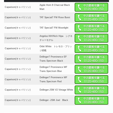
Apple Horn 8 Charcoal Black
Caparison(キャパリソン)
Matt
Caparison(キャパリソン)
TAT Special7 FM Rose Burst
Caparison(キャパリソン)
TAT Special7 FM Moonlight
Angelus-NH/Nick Hipa シグネ
Caparison(キャパリソン)
チャーモデル
Orbit White トレモロ・ブリッ
Caparison(キャパリソン)
ジ搭載
Dellinger7 Prominence EF
Caparison(キャパリソン)
Trans.Spectrum Black
Dellinger7 Prominence MF
Caparison(キャパリソン)
Trans.Spectrum Blue
Dellinger7 Prominence MF
Caparison(キャパリソン)
Trans.Spectrum Red
Caparison(キャパリソン)
Dellinger-JSM V2 Vintage White
Caparison(キャパリソン)
Dellinger -JSM Joel Black