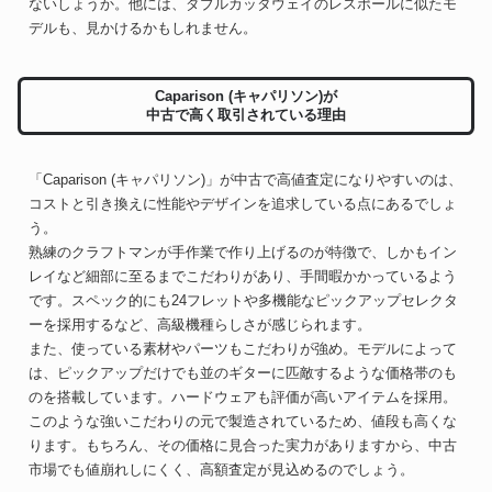
ないしょうか。他には、ダブルカッタウェイのレスポールに似たモ
デルも、見かけるかもしれません。
Caparison (キャパリソン)が
中古で高く取引されている理由
「Caparison (キャパリソン)」が中古で高値査定になりやすいのは、
コストと引き換えに性能やデザインを追求している点にあるでしょ
う。
熟練のクラフトマンが手作業で作り上げるのが特徴で、しかもイン
レイなど細部に至るまでこだわりがあり、手間暇かかっているよう
です。スペック的にも24フレットや多機能なピックアップセレクタ
ーを採用するなど、高級機種らしさが感じられます。
また、使っている素材やパーツもこだわりが強め。モデルによって
は、ピックアップだけでも並のギターに匹敵するような価格帯のも
のを搭載しています。ハードウェアも評価が高いアイテムを採用。
このような強いこだわりの元で製造されているため、値段も高くな
ります。もちろん、その価格に見合った実力がありますから、中古
市場でも値崩れしにくく、高額査定が見込めるのでしょう。