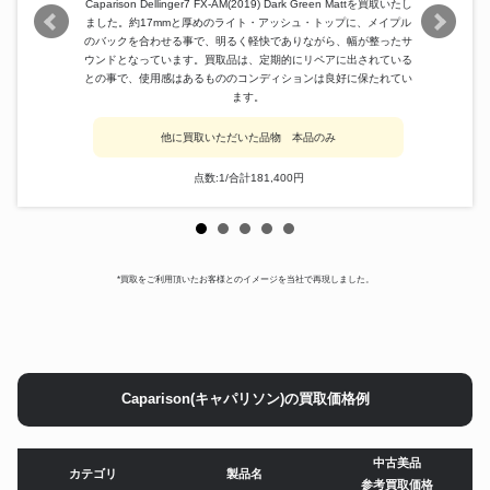
Caparison Dellinger7 FX-AM(2019) Dark Green Mattを買取いたし
ました。約17mmと厚めのライト・アッシュ・トップに、メイプル
のバックを合わせる事で、明るく軽快でありながら、幅が整ったサ
ウンドとなっています。買取品は、定期的にリペアに出されている
との事で、使用感はあるもののコンディションは良好に保たれてい
ます。
他に買取いただいた品物 本品のみ
点数:1/合計181,400円
*買取をご利用頂いたお客様とのイメージを当社で再現しました。
Caparison(キャパリソン)の買取価格例
中古美品
カテゴリ
製品名
参考買取価格