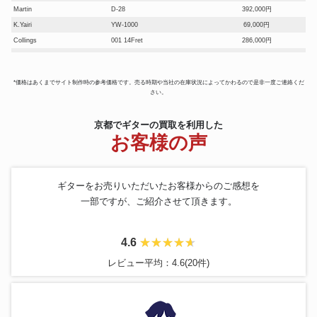
Martin
D-28
392,000円
K.Yairi
YW-1000
69,000円
Collings
001 14Fret
286,000円
Jose Oribe
1969年 Grand spurema
251,000円
Gibson
1968年製 J-45 BLACK
278,000円
*価格はあくまでサイト制作時の参考価格です。売る時期や当社の在庫状況によってかわるので是非一度ご連絡くだ
Marcelo Barbero Hijo
1986ギター
457,000円
さい。
Martin
000-42M Eric Clapton
595,000円
Ibanez
2670 Art Wood Twin
247,200円
京都でギターの買取を利用した
Morris
MG-100ST
33,000円
お客様の声
Gretsch
6122 Country Classic II
292,000円
Rickenbacker
330 FG
78,000円
Jose Ramirez
1988年 杉 ハカランダ 1a
217,000円
ギターをお売りいただいたお客様からのご感想を
Gretsch
6021 Town & Country 1950s
148,000円
一部ですが、ご紹介させて頂きます。
Ovation
Super Adamas
270,000円
Gibson
LG-3 1956年製
181,000円
4.6
Gerundino
1993年製
393,000円
Martin
CTM D-45
901,000円
レビュー平均：4.6(20件)
Fender
USA STRATOCASTER 76
212,000円
grosh
NOS Retro #4091
192,000円
JoseRamirez
1984年製
137,400円