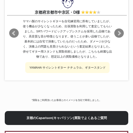
Gibson
Les Paul
126,000円
1992 Randy Rhoads
Grover Jackson
228,000円
京都府京都市中京区・D様
Anniversary
Stratospheric Brown Leather
ヤマハ製のサイレントギターを自宅練習用に所有していましたが、
Paoletti Guitars
180,000円
Top HSS
使う機会が少なくなったため、出張買取を利用して査定してもらい
YAMAHA
SG-2000MT
257,000円
ました。SRTパワードピックアップシステムを採用した品物であ
り、高音質な音が特徴となります。使うことが多い品物でしたが、
基本的には自宅で演奏していたものだったため、ダメージが少な
く、演奏上の問題も見受けられないという査定結果となりました。
併せてギター用スタンドも買取依頼しましたが、こちらも綺麗な品
物であり、想定以上の買取価格となりました。
YAMAHA サイレントギター ナチュラル、ギタースタンド
*買取をご利用頂いたお客様とのイメージを当社で再現しました。
京都のCaparison(キャパリソン)買取でよくあるご質問