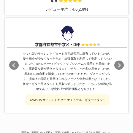
4.6
Gerundino
1993年製
393,000円
Martin
CTM D-45
901,000円
レビュー平均：4.6(20件)
Fender
USA STRATOCASTER 76
212,000円
grosh
NOS Retro #4091
192,000円
JoseRamirez
1984年製
137,400円
Gibson
Les Paul
126,000円
1992 Randy Rhoads
Grover Jackson
228,000円
京都府京都市中京区・D様
Anniversary
Stratospheric Brown Leather
ヤマハ製のサイレントギターを自宅練習用に所有していましたが、
Paoletti Guitars
180,000円
Top HSS
使う機会が少なくなったため、出張買取を利用して査定してもらい
YAMAHA
SG-2000MT
257,000円
ました。SRTパワードピックアップシステムを採用した品物であ
り、高音質な音が特徴となります。使うことが多い品物でしたが、
基本的には自宅で演奏していたものだったため、ダメージが少な
く、演奏上の問題も見受けられないという査定結果となりました。
併せてギター用スタンドも買取依頼しましたが、こちらも綺麗な品
物であり、想定以上の買取価格となりました。
YAMAHA サイレントギター ナチュラル、ギタースタンド
*買取をご利用頂いたお客様との実際のやり取りをスタッフの意見から再現しました。