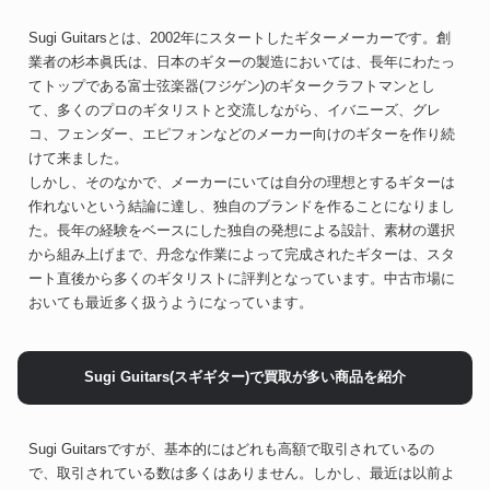
Sugi Guitarsとは、2002年にスタートしたギターメーカーです。創
業者の杉本眞氏は、日本のギターの製造においては、長年にわたっ
てトップである富士弦楽器(フジゲン)のギタークラフトマンとし
て、多くのプロのギタリストと交流しながら、イバニーズ、グレ
コ、フェンダー、エピフォンなどのメーカー向けのギターを作り続
けて来ました。
しかし、そのなかで、メーカーにいては自分の理想とするギターは
作れないという結論に達し、独自のブランドを作ることになりまし
た。長年の経験をベースにした独自の発想による設計、素材の選択
から組み上げまで、丹念な作業によって完成されたギターは、スタ
ート直後から多くのギタリストに評判となっています。中古市場に
おいても最近多く扱うようになっています。
Sugi Guitars(スギギター)で買取が多い商品を紹介
Sugi Guitarsですが、基本的にはどれも高額で取引されているの
で、取引されている数は多くはありません。しかし、最近は以前よ