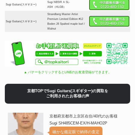
Sugi NB5IR A SL-
Sugi Guitars(スギギター)
ASH（HLGB）
Strandberg Master Artist
Premium Limited Edition #12
Sugi Guitars(スギギター)
Boden J8 Spalted maple burl /
Walnut
▲ バナーをクリックするとLINEのお友達登録ができます。
京都TOPでSugi Guitars(スギギター)の買取を
ご利用されたお客様の声
京都府京都市上京区在住/40代のお客様
Sugi SH485CEM-EX/H-MAHO2P
確かな鑑定眼で納得の査定