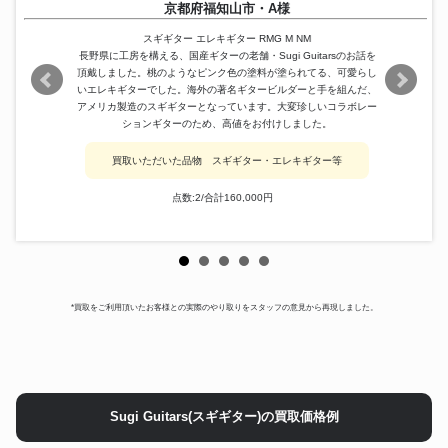
京都府福知山市・A様
スギギター エレキギター RMG M NM
長野県に工房を構える、国産ギターの老舗・Sugi Guitarsのお話を
頂戴しました。桃のようなピンク色の塗料が塗られてる、可愛らし
いエレキギターでした。海外の著名ギタービルダーと手を組んだ、
アメリカ製造のスギギターとなっています。大変珍しいコラボレー
ションギターのため、高値をお付けしました。
買取いただいた品物 スギギター・エレキギター等
点数:2/合計160,000円
*買取をご利用頂いたお客様との実際のやり取りをスタッフの意見から再現しました。
Sugi Guitars(スギギター)の買取価格例