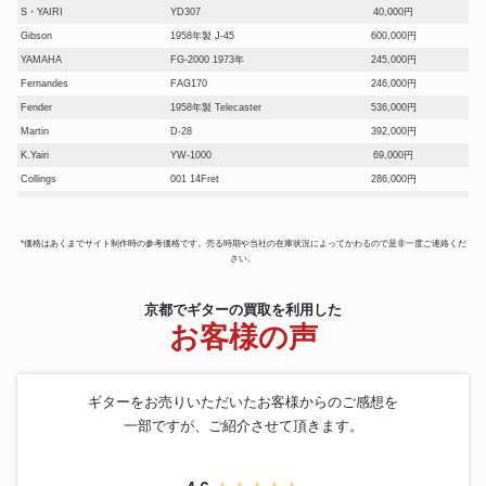
S・YAIRI
YD307
40,000円
Gibson
1958年製 J-45
600,000円
YAMAHA
FG-2000 1973年
245,000円
Fernandes
FAG170
246,000円
Fender
1958年製 Telecaster
536,000円
Martin
D-28
392,000円
K.Yairi
YW-1000
69,000円
Collings
001 14Fret
286,000円
Jose Oribe
1969年 Grand spurema
251,000円
Gibson
1968年製 J-45 BLACK
278,000円
*価格はあくまでサイト制作時の参考価格です。売る時期や当社の在庫状況によってかわるので是非一度ご連絡くだ
Marcelo Barbero Hijo
1986ギター
457,000円
さい。
Martin
000-42M Eric Clapton
595,000円
Ibanez
2670 Art Wood Twin
247,200円
京都でギターの買取を利用した
Morris
MG-100ST
33,000円
お客様の声
Gretsch
6122 Country Classic II
292,000円
Rickenbacker
330 FG
78,000円
Jose Ramirez
1988年 杉 ハカランダ 1a
217,000円
ギターをお売りいただいたお客様からのご感想を
Gretsch
6021 Town & Country 1950s
148,000円
一部ですが、ご紹介させて頂きます。
Ovation
Super Adamas
270,000円
Gibson
LG-3 1956年製
181,000円