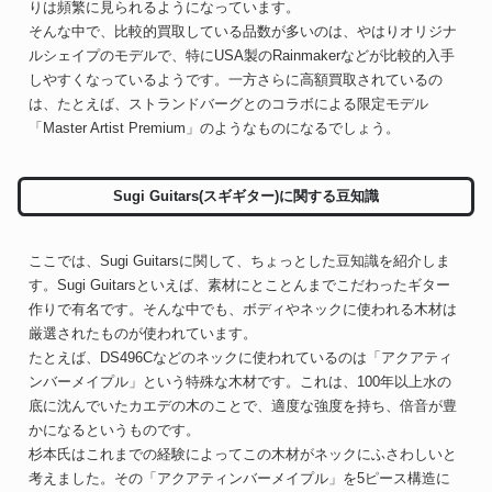
りは頻繁に見られるようになっています。
そんな中で、比較的買取している品数が多いのは、やはりオリジナ
ルシェイプのモデルで、特にUSA製のRainmakerなどが比較的入手
しやすくなっているようです。一方さらに高額買取されているの
は、たとえば、ストランドバーグとのコラボによる限定モデル
「Master Artist Premium」のようなものになるでしょう。
Sugi Guitars(スギギター)に関する豆知識
ここでは、Sugi Guitarsに関して、ちょっとした豆知識を紹介しま
す。Sugi Guitarsといえば、素材にとことんまでこだわったギター
作りで有名です。そんな中でも、ボディやネックに使われる木材は
厳選されたものが使われています。
たとえば、DS496Cなどのネックに使われているのは「アクアティ
ンバーメイプル」という特殊な木材です。これは、100年以上水の
底に沈んでいたカエデの木のことで、適度な強度を持ち、倍音が豊
かになるというものです。
杉本氏はこれまでの経験によってこの木材がネックにふさわしいと
考えました。その「アクアティンバーメイプル」を5ピース構造に