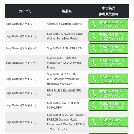
中古美品
カテゴリ
製品名
参考買取価格
Sugi Guitars(スギギター)
Aquarius 5 Custom Sugi(杉)
Sugi NB5 AC C/Active Cralo
Sugi Guitars(スギギター)
Walnut Burl＆Blue Resin
Sugi Guitars(スギギター)
Sugi NB5IR A SL-ASH / RBL
Sugi DS496C Fullmoon
Sugi Guitars(スギギター)
maple/HM/F-MAHO/Swanp
Forest
Sugi NB6E 432 A BTN-
Sugi Guitars(スギギター)
WN/Bastogne Walnut&40′
Honduras Mahogany
RMB MLR 33SL ASH2 PPJ
Sugi Guitars(スギギター)
20th
Sugi NB5C BM-PRM 1P/F-
Sugi Guitars(スギギター)
MAHO/FFM
Sugi NB5M A SL-ASH（NIGHT
BREEZE 5strings Maple
Sugi Guitars(スギギター)
Fingerboard 35inch） / BRP(シ
ースルーピンク)